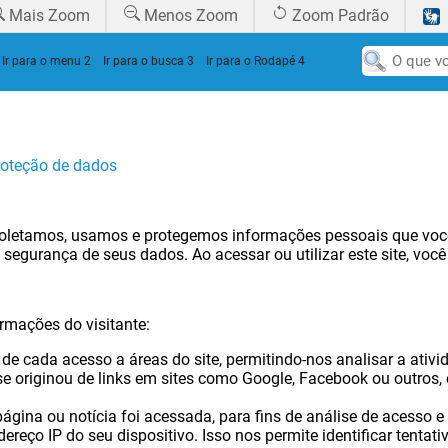
Mais Zoom
Menos Zoom
Zoom Padrão
Ir para o menu
2
Ir para o busca
3
Ir para o Rodapé
4
proteção de dados
coletamos, usamos e protegemos informações pessoais que você
segurança de seus dados. Ao acessar ou utilizar este site, voc
rmações do visitante:
de cada acesso a áreas do site, permitindo-nos analisar a ativi
e originou de links em sites como Google, Facebook ou outros, 
gina ou notícia foi acessada, para fins de análise de acesso e
reço IP do seu dispositivo. Isso nos permite identificar tentat